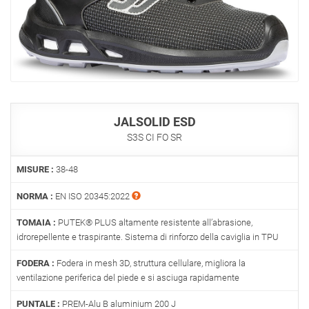
JALSOLID ESD
S3S CI FO SR
MISURE :
38-48
NORMA :
EN ISO 20345:2022
TOMAIA :
PUTEK® PLUS altamente resistente all’abrasione,
idrorepellente e traspirante. Sistema di rinforzo della caviglia in TPU
FODERA :
Fodera in mesh 3D, struttura cellulare, migliora la
ventilazione periferica del piede e si asciuga rapidamente
PUNTALE :
PREM-Alu B aluminium 200 J