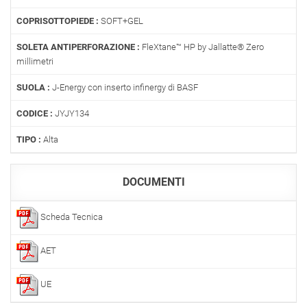
COPRISOTTOPIEDE :
SOFT+GEL
SOLETA ANTIPERFORAZIONE :
FleXtane™ HP by Jallatte® Zero
millimetri
SUOLA :
J-Energy con inserto infinergy di BASF
CODICE :
JYJY134
TIPO :
Alta
DOCUMENTI
Scheda Tecnica
AET
UE