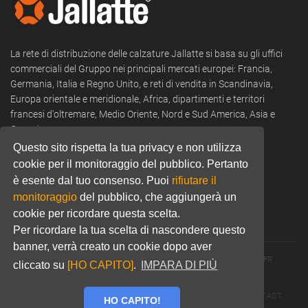
La rete di distribuzione delle calzature Jallatte si basa su gli uffici
commerciali del Gruppo nei principali mercati europei: Francia,
Germania, Italia e Regno Unito, e reti di vendita in Scandinavia,
Europa orientale e meridionale, Africa, dipartimenti e territori
francesi d'oltremare, Medio Oriente, Nord e Sud America, Asia e
Oceania.
Questo sito rispetta la tua privacy e non utilizza
Tel:
+39 0322 53 94 50
cookie per il monitoraggio del pubblico. Pertanto
Email:
commercial@jallatte.fr
è esente dal tuo consenso. Puoi
rifiutare il
monitoraggio
del pubblico, che aggiungerà un
Website:
www.jallatte.fr
cookie per ricordare questa scelta.
Per ricordare la tua scelta di nascondere questo
banner, verrà creato un cookie dopo aver
© 2026 JALLATTE - ALL RIGHTS RESERVED
WWW.JALLATTE.FR
cliccato su
[HO CAPITO]
.
IMPARA DI PIÙ
ÉGALITÉ SALARIALE
MENTIONS LÉGALES
POLITIQUE DE CONFIDENTIALITÉ
COOKIES
CGU
CONTACT
HO CAPITO!