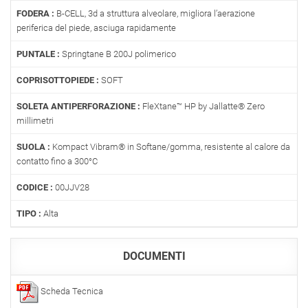
FODERA :
B-CELL, 3d a struttura alveolare, migliora l’aerazione
periferica del piede, asciuga rapidamente
PUNTALE :
Springtane B 200J polimerico
COPRISOTTOPIEDE :
SOFT
SOLETA ANTIPERFORAZIONE :
FleXtane™ HP by Jallatte® Zero
millimetri
SUOLA :
Kompact Vibram® in Softane/gomma, resistente al calore da
contatto fino a 300°C
CODICE :
00JJV28
TIPO :
Alta
DOCUMENTI
Scheda Tecnica