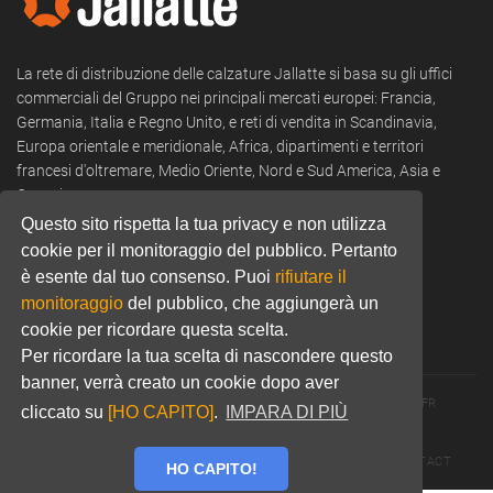
La rete di distribuzione delle calzature Jallatte si basa su gli uffici
commerciali del Gruppo nei principali mercati europei: Francia,
Germania, Italia e Regno Unito, e reti di vendita in Scandinavia,
Europa orientale e meridionale, Africa, dipartimenti e territori
francesi d'oltremare, Medio Oriente, Nord e Sud America, Asia e
Oceania.
Questo sito rispetta la tua privacy e non utilizza
Tel:
+39 0322 53 94 50
cookie per il monitoraggio del pubblico. Pertanto
è esente dal tuo consenso. Puoi
rifiutare il
Email:
commercial@jallatte.fr
monitoraggio
del pubblico, che aggiungerà un
Website:
www.jallatte.fr
cookie per ricordare questa scelta.
Per ricordare la tua scelta di nascondere questo
banner, verrà creato un cookie dopo aver
© 2026 JALLATTE - ALL RIGHTS RESERVED
WWW.JALLATTE.FR
cliccato su
[HO CAPITO]
.
IMPARA DI PIÙ
ÉGALITÉ SALARIALE
MENTIONS LÉGALES
POLITIQUE DE CONFIDENTIALITÉ
COOKIES
CGU
CONTACT
HO CAPITO!