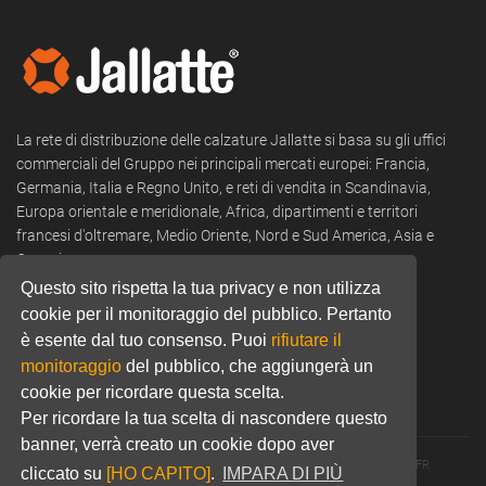
La rete di distribuzione delle calzature Jallatte si basa su gli uffici
commerciali del Gruppo nei principali mercati europei: Francia,
Germania, Italia e Regno Unito, e reti di vendita in Scandinavia,
Europa orientale e meridionale, Africa, dipartimenti e territori
francesi d'oltremare, Medio Oriente, Nord e Sud America, Asia e
Oceania.
Questo sito rispetta la tua privacy e non utilizza
Tel:
+39 0322 53 94 50
cookie per il monitoraggio del pubblico. Pertanto
è esente dal tuo consenso. Puoi
rifiutare il
Email:
commercial@jallatte.fr
monitoraggio
del pubblico, che aggiungerà un
Website:
www.jallatte.fr
cookie per ricordare questa scelta.
Per ricordare la tua scelta di nascondere questo
banner, verrà creato un cookie dopo aver
© 2026 JALLATTE - ALL RIGHTS RESERVED
WWW.JALLATTE.FR
cliccato su
[HO CAPITO]
.
IMPARA DI PIÙ