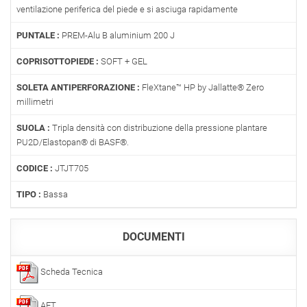
ventilazione periferica del piede e si asciuga rapidamente
PUNTALE :
PREM-Alu B aluminium 200 J
COPRISOTTOPIEDE :
SOFT + GEL
SOLETA ANTIPERFORAZIONE :
FleXtane™ HP by Jallatte® Zero
millimetri
SUOLA :
Tripla densità con distribuzione della pressione plantare
PU2D/Elastopan® di BASF®.
CODICE :
JTJT705
TIPO :
Bassa
DOCUMENTI
Scheda Tecnica
AET