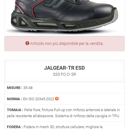
Error:
Articolo non più disponibile per la vendita.
JALGEAR-TR ESD
S3S FO CI SR
MISURE :
35-48
NORMA :
EN ISO 20345:2022
TOMAIA :
Pelle fiore, finitura Pull-up con rinforzo anteriore e laterale in
pelle resistente all’abrasione. Sistema di rinforzo della caviglia in TPU.
FODERA :
Fodera in mesh 3D, struttura cellulare, migliora la