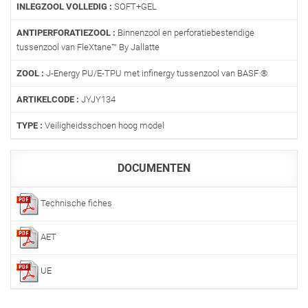
INLEGZOOL VOLLEDIG :
SOFT+GEL
ANTIPERFORATIEZOOL :
Binnenzool en perforatiebestendige
tussenzool van FleXtane™ By Jallatte
ZOOL :
J-Energy PU/E-TPU met infinergy tussenzool van BASF ®
ARTIKELCODE :
JYJY134
TYPE :
Veiligheidsschoen hoog model
DOCUMENTEN
Technische fiches
AET
UE