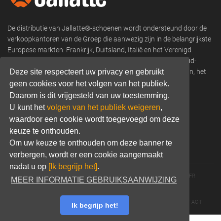
De distributie van Jallatte®-schoenen wordt ondersteund door de
verkoopkantoren van de Groep die aanwezig zijn in de belangrijkste
Europese markten: Frankrijk, Duitsland, Italië en het Verenigd
Koninkrijk, en verkoopnetwerken in Scandinavië, Oost- en Zuid-
Europa, Afrika, Franse overzeese departementen en gebieden, het
Deze site respecteert uw privacy en gebruikt
Midden-Oosten, Noord- en Zuid-Amerika, Azië en Oceanië.
geen cookies voor het volgen van het publiek.
Daarom is dit vrijgesteld van uw toestemming.
Phone:
+33 (0) 466 806 300
U kunt het
volgen van het publiek weigeren
,
Email:
commercial@jallatte.fr
waardoor een cookie wordt toegevoegd om deze
keuze te onthouden.
Website:
www.jallatte.fr
Om uw keuze te onthouden om deze banner te
verbergen, wordt er een cookie aangemaakt
nadat u op
[Ik begrijp het]
.
© 2026 JALLATTE - ALL RIGHTS RESERVED
WWW.JALLATTE.FR
MEER INFORMATIE GEBRUIKSAANWIJZING
ÉGALITÉ SALARIALE
MENTIONS LÉGALES
POLITIQUE DE CONFIDENTIALITÉ
COOKIES
CGU
CONTACT
Ik begrijp het!