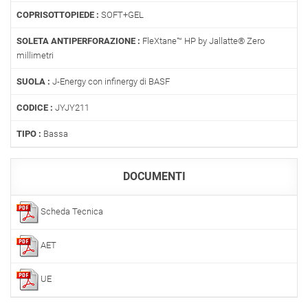
COPRISOTTOPIEDE :
SOFT+GEL
SOLETA ANTIPERFORAZIONE :
FleXtane™ HP by Jallatte® Zero
millimetri
SUOLA :
J-Energy con infinergy di BASF
CODICE :
JYJY211
TIPO :
Bassa
DOCUMENTI
Scheda Tecnica
AET
UE