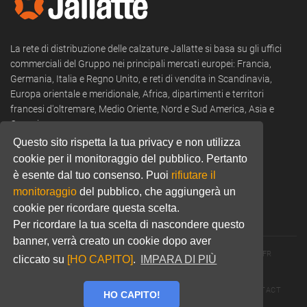
La rete di distribuzione delle calzature Jallatte si basa su gli uffici
commerciali del Gruppo nei principali mercati europei: Francia,
Germania, Italia e Regno Unito, e reti di vendita in Scandinavia,
Europa orientale e meridionale, Africa, dipartimenti e territori
francesi d'oltremare, Medio Oriente, Nord e Sud America, Asia e
Oceania.
Questo sito rispetta la tua privacy e non utilizza
Tel:
+39 0322 53 94 50
cookie per il monitoraggio del pubblico. Pertanto
Email:
commercial@jallatte.fr
è esente dal tuo consenso. Puoi
rifiutare il
monitoraggio
del pubblico, che aggiungerà un
Website:
www.jallatte.fr
cookie per ricordare questa scelta.
Per ricordare la tua scelta di nascondere questo
banner, verrà creato un cookie dopo aver
© 2026 JALLATTE - ALL RIGHTS RESERVED
WWW.JALLATTE.FR
cliccato su
[HO CAPITO]
.
IMPARA DI PIÙ
ÉGALITÉ SALARIALE
MENTIONS LÉGALES
POLITIQUE DE CONFIDENTIALITÉ
COOKIES
CGU
CONTACT
HO CAPITO!