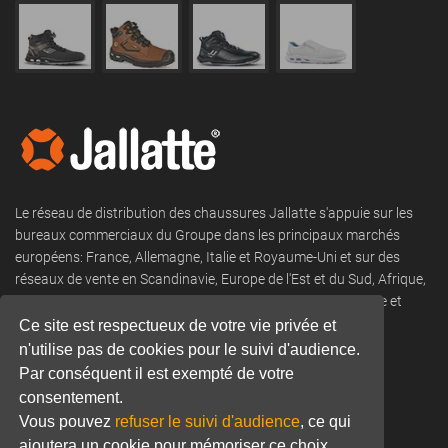
Le réseau de distribution des chaussures Jallatte s'appuie sur les
bureaux commerciaux du Groupe dans les principaux marchés
européens: France, Allemagne, Italie et Royaume-Uni et sur des
réseaux de vente en Scandinavie, Europe de l'Est et du Sud, Afrique,
DROM COM, Moyen-Orient, Amérique du Nord et du Sud, Asie et
Océanie.
Ce site est respectueux de votre vie privée et
n'utilise pas de cookies pour le suivi d'audience.
Tel:
+33 (0) 466 806 300
Par conséquent il est exempté de votre
consentement.
Email:
commercial@jallatte.fr
Vous pouvez
refuser le suivi d'audience
, ce qui
Website:
www.jallatte.fr
ajoutera un cookie pour mémoriser ce choix.