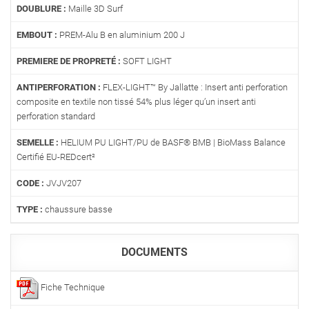
DOUBLURE :
Maille 3D Surf
EMBOUT :
PREM-Alu B en aluminium 200 J
PREMIERE DE PROPRETÉ :
SOFT LIGHT
ANTIPERFORATION :
FLEX-LIGHT™ By Jallatte : Insert anti perforation
composite en textile non tissé 54% plus léger qu’un insert anti
perforation standard
SEMELLE :
HELIUM PU LIGHT/PU de BASF® BMB | BioMass Balance
Certifié EU-REDcert²
CODE :
JVJV207
TYPE :
chaussure basse
DOCUMENTS
Fiche Technique