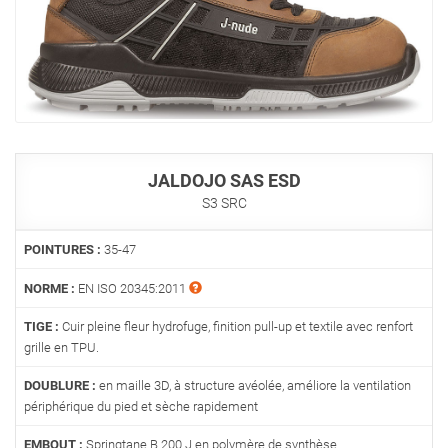
JALDOJO SAS ESD
S3 SRC
POINTURES :
35-47
NORME :
EN ISO 20345:2011
TIGE :
Cuir pleine fleur hydrofuge, finition pull-up et textile avec renfort
grille en TPU.
DOUBLURE :
en maille 3D, à structure avéolée, améliore la ventilation
périphérique du pied et sèche rapidement
EMBOUT :
Springtane B 200 J en polymère de synthèse