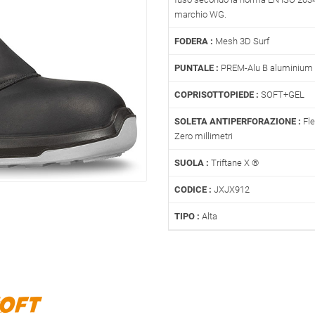
marchio WG.
FODERA :
Mesh 3D Surf
PUNTALE :
PREM-Alu B aluminium 
COPRISOTTOPIEDE :
SOFT+GEL
SOLETA ANTIPERFORAZIONE :
Fle
Zero millimetri
SUOLA :
Triftane X ®
CODICE :
JXJX912
TIPO :
Alta