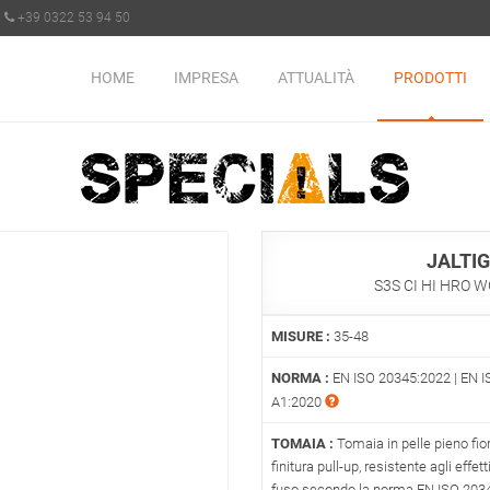
+39 0322 53 94 50
HOME
IMPRESA
ATTUALITÀ
PRODOTTI
JALTIG
S3S CI HI HRO W
MISURE :
35-48
NORMA :
EN ISO 20345:2022 | EN I
A1:2020
TOMAIA :
Tomaia in pelle pieno fio
finitura pull-up, resistente agli effet
fuso secondo la norma EN ISO 2034