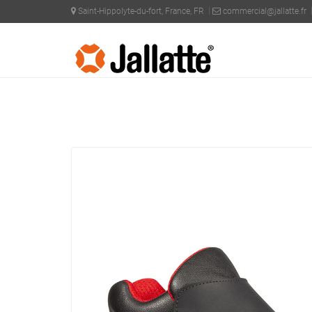
Saint-Hippolyte-du-fort, France, FR
commercial@jallatte.fr
PRODOTTI >
COLLEZIONI >
SPECIALS