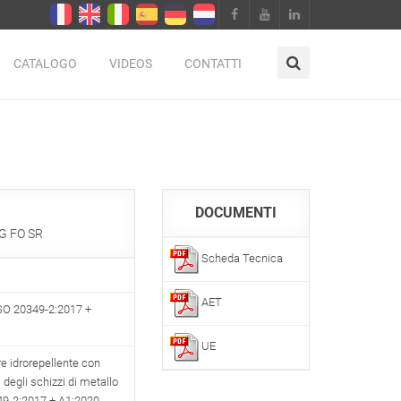
CATALOGO
VIDEOS
CONTATTI
DOCUMENTI
G FO SR
Scheda Tecnica
AET
SO 20349-2:2017 +
UE
re idrorepellente con
ti degli schizzi di metallo
9-2:2017 + A1:2020,