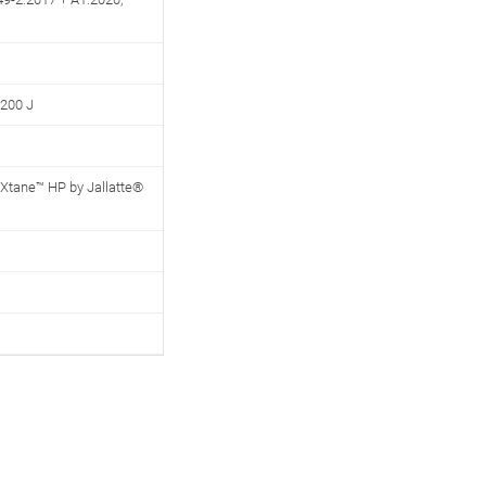
200 J
Xtane™ HP by Jallatte®