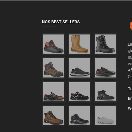
NOS BEST SELLERS
La
gl
eu
ve
Af
Or
Te
Em
We