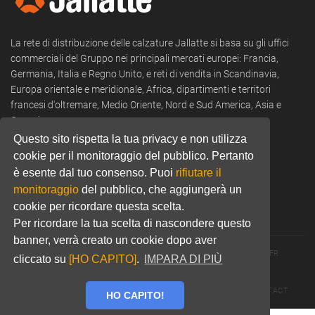
La rete di distribuzione delle calzature Jallatte si basa su gli uffici
commerciali del Gruppo nei principali mercati europei: Francia,
Germania, Italia e Regno Unito, e reti di vendita in Scandinavia,
Europa orientale e meridionale, Africa, dipartimenti e territori
francesi d'oltremare, Medio Oriente, Nord e Sud America, Asia e
Oceania.
Questo sito rispetta la tua privacy e non utilizza
Tel:
+39 0322 53 94 50
cookie per il monitoraggio del pubblico. Pertanto
Email:
commercial@jallatte.fr
è esente dal tuo consenso. Puoi
rifiutare il
monitoraggio
del pubblico, che aggiungerà un
Website:
www.jallatte.fr
cookie per ricordare questa scelta.
Per ricordare la tua scelta di nascondere questo
banner, verrà creato un cookie dopo aver
© 2026 JALLATTE - ALL RIGHTS RESERVED
WWW.JALLATTE.FR
cliccato su
[HO CAPITO]
.
IMPARA DI PIÙ
ÉGALITÉ SALARIALE
MENTIONS LÉGALES
POLITIQUE DE CONFIDENTIALITÉ
COOKIES
CGU
CONTACT
HO CAPITO!