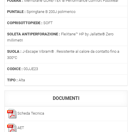
FODERA :
Membrane GORE-TEX ® Performance Comfort Footwear
PUNTALE :
Springtane B 200J polimerico
COPRISOTTOPIEDE :
SOFT
SOLETA ANTIPERFORAZIONE :
FleXtane™ HP by Jallatte® Zero
millimetri
SUOLA :
J-Escape Vibram® . Resistente al calore da contatto fino a
300°C
CODICE :
00JJE23
TIPO :
Alta
DOCUMENTI
Scheda Tecnica
AET