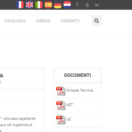
CATALOGO
VIDEOS
CONTATTI
A
DOCUMENTI
R
Scheda Tecnica
AET
. Idro-oleo repellente.
UE
a e olii superiore al
a