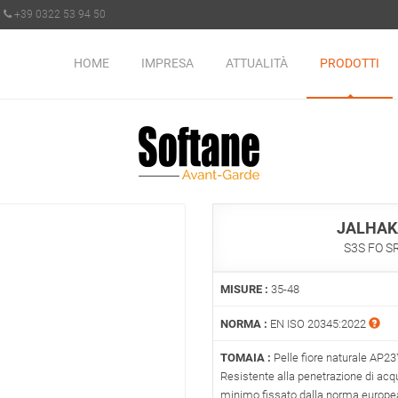
+39 0322 53 94 50
HOME
IMPRESA
ATTUALITÀ
PRODOTTI
JALHAK
S3S FO S
MISURE :
35-48
NORMA :
EN ISO 20345:2022
TOMAIA :
Pelle fiore naturale AP23™
Resistente alla penetrazione di acqu
minimo fissato dalla norma europe