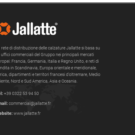
 rete di distribuzione delle calzature Jallatte si basa su
i uffici commerciali del Gruppo nei principali mercati
ropei: Francia, Germania, Italia e Regno Unito, e reti di
ndita in Scandinavia, Europa orientale e meridionale,
rica, dipartimenti e territori francesi d'oltremare, Medio
iente, Nord e Sud America, Asia e Oceania.
l:
+39 0322 53 94 50
ail:
commercial@jallatte.fr
bsite:
www.jallatte.fr