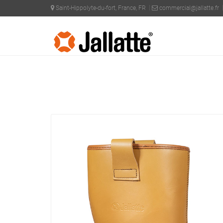
Saint-Hippolyte-du-fort, France, FR
commercial@jallatte.fr
PRODOTTI >
COLLEZIONI >
SOFTANE AVANT-GARDE