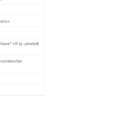
merico
Xtane™ HP by Jallatte®
shockabsorber