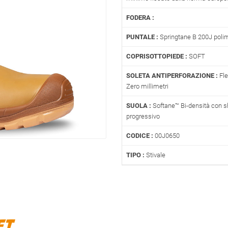
FODERA :
PUNTALE :
Springtane B 200J poli
COPRISOTTOPIEDE :
SOFT
SOLETA ANTIPERFORAZIONE :
Fle
Zero millimetri
SUOLA :
Softane™ Bi-densità con 
progressivo
CODICE :
00J0650
TIPO :
Stivale