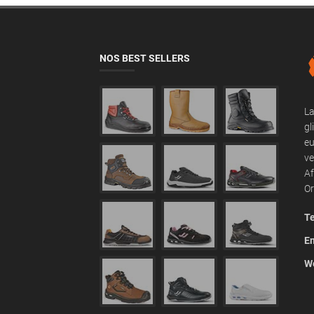
NOS BEST SELLERS
La
gl
eu
ve
Af
Or
Te
Em
We