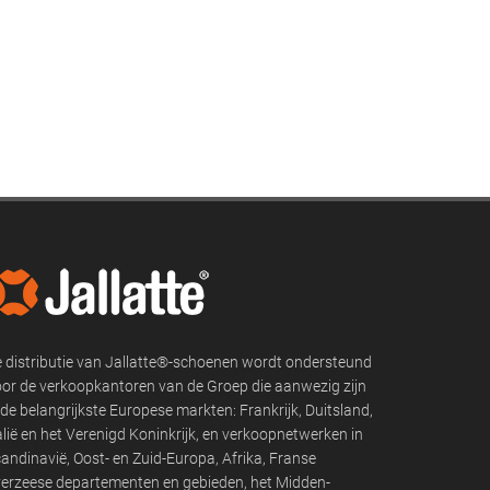
 distributie van Jallatte®-schoenen wordt ondersteund
or de verkoopkantoren van de Groep die aanwezig zijn
 de belangrijkste Europese markten: Frankrijk, Duitsland,
alië en het Verenigd Koninkrijk, en verkoopnetwerken in
andinavië, Oost- en Zuid-Europa, Afrika, Franse
erzeese departementen en gebieden, het Midden-