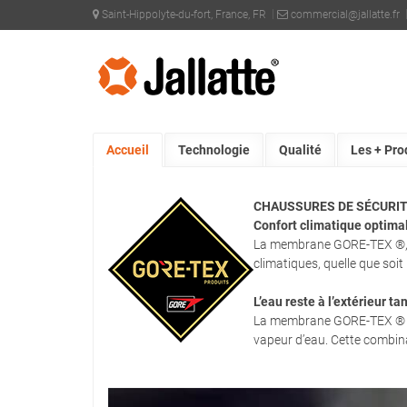
Saint-Hippolyte-du-fort, France, FR
commercial@jallatte.fr
PRODUITS >
TECHNOLOGIES >
GORE-TEX
Accueil
Technologie
Qualité
Les + Pro
CHAUSSURES DE SÉCURI
Confort climatique optima
La membrane GORE-TEX ®, le
climatiques, quelle que soit 
L’eau reste à l’extérieur t
La membrane GORE-TEX ® est
vapeur d’eau. Cette combina