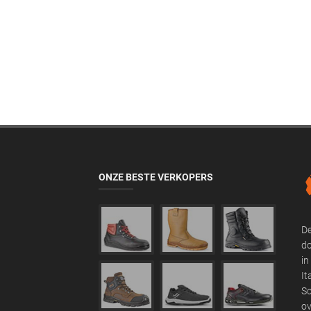
ONZE BESTE VERKOPERS
De
do
in
It
Sc
ov