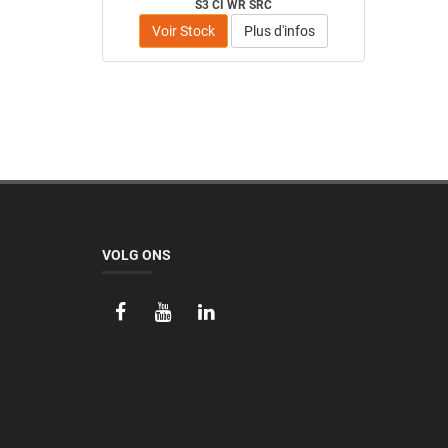
S3 CI WR SRC
Voir Stock
Plus d'infos
VOLG ONS