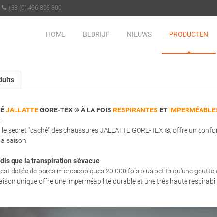
+33 (0) 466 806 300
HOME
BEDRIJF
NIEUWS
PRODUCTEN
duits
TÉ
JALLATTE
GORE-TEX ®
À LA FOIS
RESPIRANTES
ET
IMPERMÉABLE
l
 secret "caché" des chaussures JALLATTE GORE-TEX ®, offre un confort o
la saison.
andis que la transpiration s’évacue
 dotée de pores microscopiques 20 000 fois plus petits qu’une goutte d
ison unique offre une imperméabilité durable et une très haute respirabili