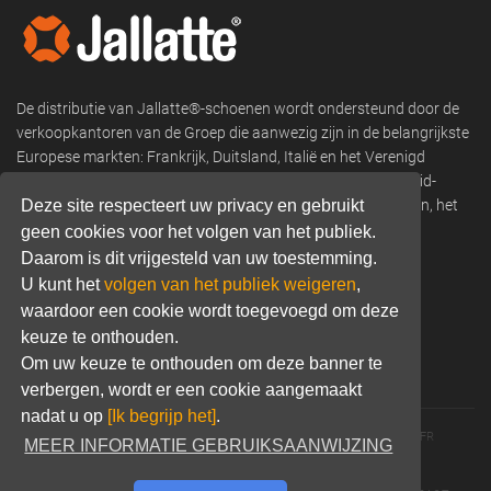
De distributie van Jallatte®-schoenen wordt ondersteund door de
verkoopkantoren van de Groep die aanwezig zijn in de belangrijkste
Europese markten: Frankrijk, Duitsland, Italië en het Verenigd
Koninkrijk, en verkoopnetwerken in Scandinavië, Oost- en Zuid-
Deze site respecteert uw privacy en gebruikt
Europa, Afrika, Franse overzeese departementen en gebieden, het
Midden-Oosten, Noord- en Zuid-Amerika, Azië en Oceanië.
geen cookies voor het volgen van het publiek.
Daarom is dit vrijgesteld van uw toestemming.
Phone:
+33 (0) 466 806 300
U kunt het
volgen van het publiek weigeren
,
waardoor een cookie wordt toegevoegd om deze
Email:
commercial@jallatte.fr
keuze te onthouden.
Website:
www.jallatte.fr
Om uw keuze te onthouden om deze banner te
verbergen, wordt er een cookie aangemaakt
nadat u op
[Ik begrijp het]
.
© 2026 JALLATTE - ALL RIGHTS RESERVED
WWW.JALLATTE.FR
MEER INFORMATIE GEBRUIKSAANWIJZING
ÉGALITÉ SALARIALE
MENTIONS LÉGALES