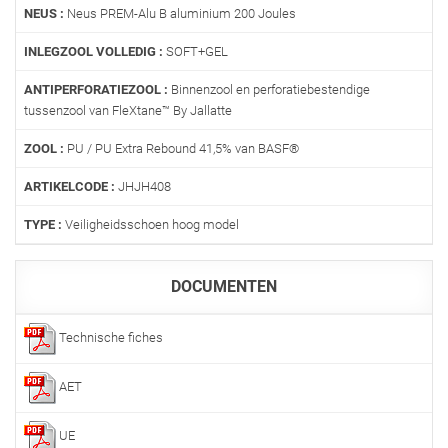
NEUS :
Neus PREM-Alu B aluminium 200 Joules
INLEGZOOL VOLLEDIG :
SOFT+GEL
ANTIPERFORATIEZOOL :
Binnenzool en perforatiebestendige
tussenzool van FleXtane™ By Jallatte
ZOOL :
PU / PU Extra Rebound 41,5% van BASF®
ARTIKELCODE :
JHJH408
TYPE :
Veiligheidsschoen hoog model
DOCUMENTEN
Technische fiches
AET
UE