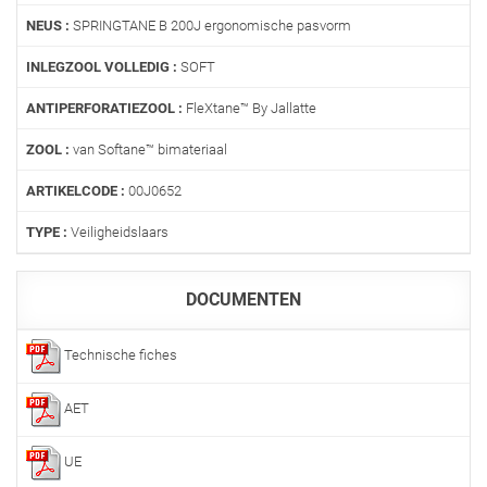
NEUS :
SPRINGTANE B 200J ergonomische pasvorm
INLEGZOOL VOLLEDIG :
SOFT
ANTIPERFORATIEZOOL :
FleXtane™ By Jallatte
ZOOL :
van Softane™ bimateriaal
ARTIKELCODE :
00J0652
TYPE :
Veiligheidslaars
DOCUMENTEN
Technische fiches
AET
UE