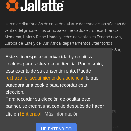
La red de distribución de calzado Jallatte depende de las oficinas de
ventas del grupo en los principales mercados europeos: Francia,
Alemania, Italia y Reino Unido, y redes de ventas en Escandinavia,
Europa del Este y del Sur, África, departamentos y territorios
franceses de ultramar, Oriente Medio, América del Norte y del Sur,
Asia y Oceanía.
Este sitio respeta su privacidad y no utiliza
cookies para rastrear la audiencia. Por lo tanto,
Phone:
+33 466 806 300
está exento de su consentimiento. Puede
rechazar el seguimiento de audiencia
, lo que
Email:
commercial@jallatte.fr
agregará una cookie para recordar esta
Website:
www.jallatte.fr
elección.
Para recordar su elección de ocultar este
banner, se creará una cookie después de hacer
© 2026 JALLATTE - ALL RIGHTS RESERVED
WWW.JALLATTE.FR
clic en
[Entiendo]
.
Más información
ÉGALITÉ SALARIALE
MENTIONS LÉGALES
POLITIQUE DE CONFIDENTIALITÉ
COOKIES
CGU
CONTACT
HE ENTENDIDO